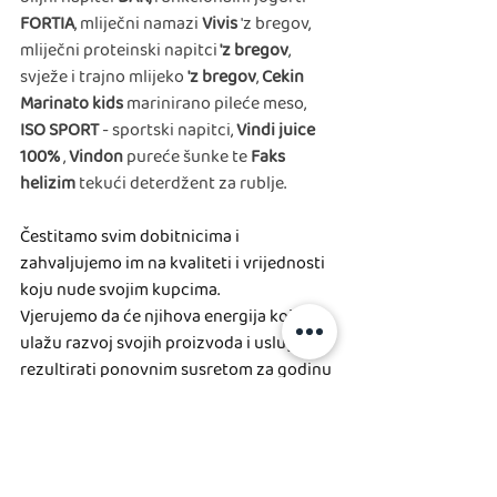
FORTIA
, mliječni namazi 
Vivis 
'z bregov, 
mliječni proteinski napitci
 'z bregov
, 
svježe i trajno mlijeko 
'z bregov
, 
Cekin 
Marinato kids
 marinirano pileće meso, 
ISO SPORT
 - sportski napitci, 
Vindi juice 
100%
 , 
Vindon
 pureće šunke te 
Faks 
helizim 
tekući deterdžent za rublje.
Čestitamo svim dobitnicima i 
zahvaljujemo im na kvaliteti i vrijednosti 
koju nude svojim kupcima. 
Vjerujemo da će njihova energija koju 
ulažu razvoj svojih proizvoda i usluga 
rezultirati ponovnim susretom za godinu 
dana!
Zato 
#SlusajMamu