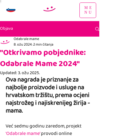
ME
NU
Objava
Odabrale mame
8. ožu 2024.
2 min čitanja
"Otkrivamo pobjednike:
Odabrale Mame 2024"
Updated:
3. ožu 2025.
Ova nagrada je priznanje za 
najbolje proizvode i usluge na 
hrvatskom tržištu, prema ocjeni 
najstrožeg i najiskrenijeg žirija - 
mama.
Već sedmu godinu zaredom, projekt 
‘Odabrale mame’
 provodi online 