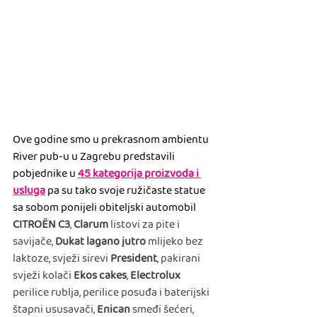
Ove godine smo u prekrasnom ambientu 
River pub-u u Zagrebu predstavili 
pobjednike u 
45 kategorija proizvoda i 
usluga
pa su tako svoje ružičaste statue 
sa sobom ponijeli obiteljski automobil 
CITROËN C3
, 
Clarum
 listovi za pite i 
savijače, 
Dukat lagano jutro
 mlijeko bez 
laktoze, svježi sirevi 
President
, pakirani 
svježi kolači 
Ekos cakes
, 
Electrolux
perilice rublja, perilice posuđa i baterijski 
štapni ususavači, 
Enican
 smeđi šećeri, 