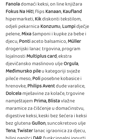
Fanola
 domaći keksi, on line knjižara 
Fokus Na Hit!
, flips 
Kanaan
, 
Kaufland
hipermarketi, 
Kik 
diskonti tekstilom, 
odjeli pekarnica 
Konzum
a, 
Lumpi
 dječje 
pelene, 
Mixa
 šamponi i kupke za bebe i 
djecu, 
Ponti
 aceto balsamico, 
Müller
drogerijski lanac trgovina, program 
lojalnosti 
Multiplus card
, ekstra 
djevičansko maslinovo ulje 
Orgula
, 
Međimursko pile 
u kategoriji svježe 
pileće meso, 
Poli 
posebne kobasice i 
hrenovke, 
Philips Avent
 dude varalice, 
Dolcela 
mješavine za kolače, trgovine 
namještajem 
Prima, Blista
 vlažne 
maramice za čišćenje u domaćinstvu, 
digestive keksi, keski bez šećera i keksi 
bez glutena 
Gullon
, suncokretovo ulje 
Tena
, 
Twister
 lanac igraonica za djecu, 
biljni napitci 
DAR,
 funkcionalni jogurti 