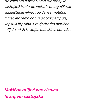
No kako što duže očuvati sve hranjive  
sastojke? Moderne metode omogućile su 
skladištenje mliječi, pa danas  matičnu 
mliječ možemo dobiti u obliku ampula, 
kapsula ili praha.  Provjerite što matična 
mliječ sadrži i u kojim bolestima pomaže.  
Matična mliječ kao riznica 
hranjivih sastojaka