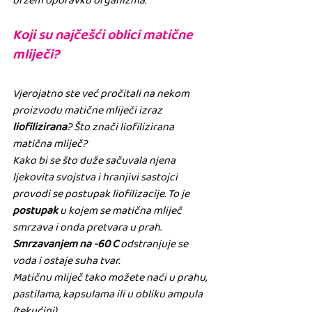
bržem oporavku organizma.
Koji su najčešći oblici matične 
mliječi?
Vjerojatno ste već pročitali na nekom 
proizvodu matične mliječi izraz 
liofilizirana
? Što znači liofilizirana 
matična mliječ?
Kako bi se što duže sačuvala njena 
ljekovita svojstva i hranjivi sastojci 
provodi se postupak liofilizacije. To je 
postupak
 u kojem se matična mliječ 
smrzava i onda pretvara u prah. 
Smrzavanjem na -60 C
 odstranjuje se 
voda i ostaje suha tvar.
Matičnu mliječ tako možete naći u prahu, 
pastilama, kapsulama ili u obliku ampula 