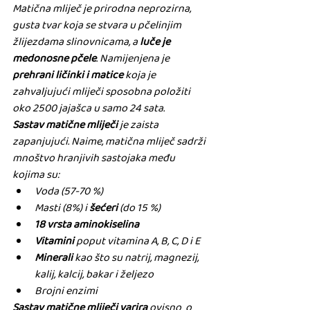
Matična mliječ je prirodna neprozirna, 
gusta tvar koja se stvara u pčelinjim 
žlijezdama slinovnicama, a 
luče je 
medonosne pčele
. Namijenjena je 
prehrani ličinki i matice
 koja je 
zahvaljujući mliječi sposobna položiti 
oko 2500 jajašca u samo 24 sata.
Sastav matične mliječi 
je zaista 
zapanjujući. Naime, matična mliječ sadrži 
mnoštvo hranjivih sastojaka među 
kojima su:
Voda (57-70 %)
Masti (8%) i 
šećeri
 (do 15 %)
18 vrsta aminokiselina
Vitamini
 poput vitamina A, B, C, D i E
Minerali 
kao što su natrij, magnezij, 
kalij, kalcij, bakar i željezo
Brojni enzimi
Sastav matične mliječi varira 
ovisno  o 