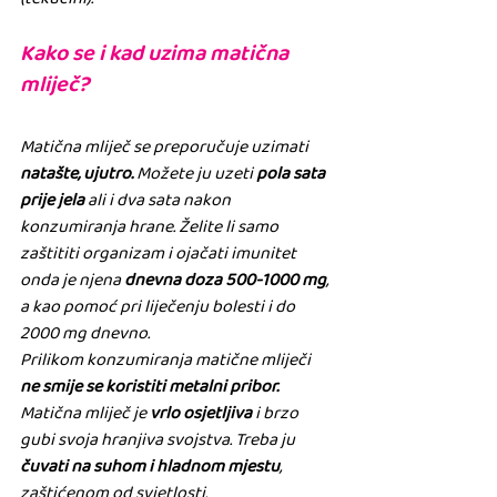
(tekućini).
Kako se i kad uzima matična 
mliječ?
Matična mliječ se preporučuje uzimati 
natašte, ujutro.
 Možete ju uzeti 
pola sata 
prije jela
 ali i dva sata nakon 
konzumiranja hrane. Želite li samo 
zaštititi organizam i ojačati imunitet 
onda je njena 
dnevna doza 500-1000 mg
, 
a kao pomoć pri liječenju bolesti i do 
2000 mg dnevno. 
Prilikom konzumiranja matične mliječi 
ne smije se koristiti metalni pribor.
Matična mliječ je 
vrlo osjetljiva
 i brzo 
gubi svoja hranjiva svojstva. Treba ju 
čuvati na suhom i hladnom mjestu
, 
zaštićenom od svjetlosti.