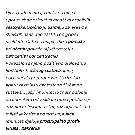
Djeca rado uzimaju matičnu mliječ  
upravo zbog prisustva mnoštva hranjivih 
sastojaka. Obično ju uzimaju za  vrijeme 
školskih dana, kao zaštitu od gripe i 
prehlade. Matična mliječ  djeci
 pomaže 
pri učenju
 povećavajući energiju, 
pamćenje i koncentraciju.
Pokazalo se njeno pozitivno djelovanje 
kod bolesti 
dišnog sustava
 djece, 
poremećaja prehrane kao što je slab 
apetit te bolesti centralnog živčanog 
sustava. Dječji  imunitet je znatno slabiji 
od imuniteta odraslih pa time i podložniji 
 raznim bolestima. Iz tog razloga matična 
mliječ je korisna pomoć koja  jača 
imunitet, djeluje 
protuupalno
, 
protiv 
virusa i bakterija.