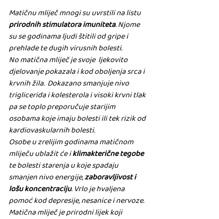
Matičnu mliječ mnogi su uvrstili na listu 
prirodnih stimulatora imuniteta
. Njome 
su se godinama ljudi štitili od gripe i 
prehlade te dugih virusnih bolesti. 
No matična mliječ je svoje  ljekovito 
djelovanje pokazala i kod oboljenja srca i 
krvnih žila.  Dokazano smanjuje nivo 
triglicerida i kolesterola i visoki krvni tlak 
pa se toplo preporučuje starijim 
osobama koje imaju bolesti ili tek rizik od 
kardiovaskularnih bolesti. 
Osobe u zrelijim godinama matičnom 
mliječu ublažit će i 
klimakterične tegobe
te bolesti starenja u koje spadaju 
smanjen nivo energije, 
zaboravljivost i 
lošu koncentraciju
. Vrlo je hvaljena 
pomoć kod depresije, nesanice i nervoze.
Matična mliječ je prirodni lijek koji 