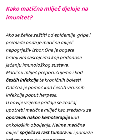
Kako matična mliječ djeluje na 
imunitet?
Ako se želite zaštiti od epidemije  gripe i 
prehlade onda je matična mliječ 
nepogrješiv izbor. Ona je bogata  
hranjivim sastojcima koji pridonose 
jačanju imunološkog sustava.
Matičnu mliječ preporučujemo i kod 
čestih infekcija
 te kroničnih bolesti. 
Odlična je pomoć kod čestih virusnih 
infekcija poput herpesa.
U novije vrijeme pridaje se značaj 
upotrebi matične mliječ kao sredstvu za 
oporavak nakon kemoterapije
 kod 
onkoloških oboljenja. Naime, matična 
mliječ 
sprječava rast tumora
 ali i pomaže 