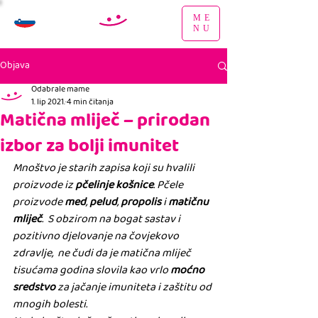
ME
NU
Objava
Odabrale mame
1. lip 2021.
4 min čitanja
Matična mliječ – prirodan
izbor za bolji imunitet
Mnoštvo je starih zapisa koji su hvalili 
proizvode iz 
pčelinje košnice
. Pčele 
proizvode 
med
, 
pelud
, 
propolis
 i 
matičnu 
mliječ
.  S obzirom na bogat sastav i 
pozitivno djelovanje na čovjekovo 
zdravlje,  ne čudi da je matična mliječ 
tisućama godina slovila kao vrlo 
moćno 
sredstvo
 za jačanje imuniteta i zaštitu od 
mnogih bolesti.