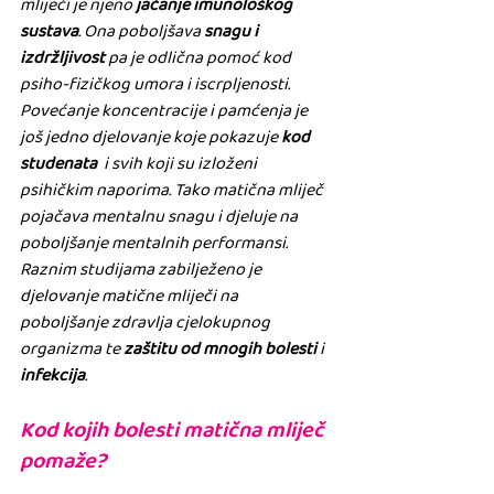
mliječi je njeno
 jačanje imunološkog 
sustava
. Ona poboljšava 
snagu i 
izdržljivost
 pa je odlična pomoć kod 
psiho-fizičkog umora i iscrpljenosti. 
Povećanje koncentracije i pamćenja je 
još jedno djelovanje koje pokazuje 
kod 
studenata
  i svih koji su izloženi 
psihičkim naporima. Tako matična mliječ  
pojačava mentalnu snagu i djeluje na 
poboljšanje mentalnih performansi.  
Raznim studijama zabilježeno je 
djelovanje matične mliječi na  
poboljšanje zdravlja cjelokupnog 
organizma te 
zaštitu od mnogih bolesti
 i 
infekcija
.
Kod kojih bolesti matična mliječ 
pomaže?