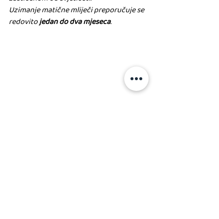
Uzimanje matične mliječi preporučuje se 
redovito 
jedan do dva mjeseca
. 
Zanimljivosti o pčelama
Pčele su veoma marljive i izuzetno 
korisne jedinke i ne prestaju 
oduševljavati i stručnjake i širu javnost. 
Pčele su uistinu fascinantne, a jeste li 