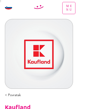
ME
NU
< Povratak
Kaufland