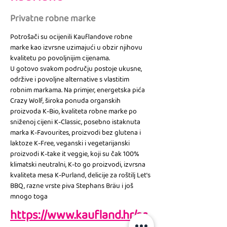
Privatne robne marke
Potrošači su ocijenili Kauflandove robne 
marke kao izvrsne uzimajući u obzir njihovu 
kvalitetu po povoljnijim cijenama.
U gotovo svakom području postoje ukusne, 
održive i povoljne alternative s vlastitim 
robnim markama. Na primjer, energetska pića 
Crazy Wolf, široka ponuda organskih 
proizvoda K-Bio, kvaliteta robne marke po 
sniženoj cijeni K-Classic, posebno istaknuta 
marka K-Favourites, proizvodi bez glutena i 
laktoze K-Free, veganski i vegetarijanski 
proizvodi K-take it veggie, koji su čak 100% 
klimatski neutralni, K-to go proizvodi, izvrsna 
kvaliteta mesa K-Purland, delicije za roštilj Let's 
BBQ, razne vrste piva Stephans Bräu i još 
mnogo toga
https://www.kaufland.hr/as