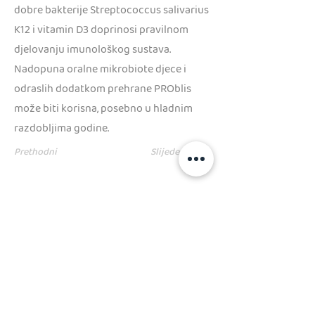
dobre bakterije Streptococcus salivarius
K12 i vitamin D3 doprinosi pravilnom
djelovanju imunološkog sustava.
Nadopuna oralne mikrobiote djece i
odraslih dodatkom prehrane PROblis
može biti korisna, posebno u hladnim
razdobljima godine.
Prethodni
Slijedeći
PRATITE NAS
kolačići
Kodeks ponašanja i poslovanja
Opći uvjeti poslovanja