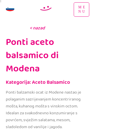
ME
NU
< nazad
Ponti aceto
balsamico di
Modena
Kategorija: Aceto Balsamico
Ponti balzamski ocat iz Modene nastao je
polaganim sazrijevanjem koncentriranog
mošta, kuhanog mošta s vinskim octom.
Idealan za svakodnevno konzumiranje s
povrćem, svježim salatama, mesom,
sladoledom od vanilije i jagoda.