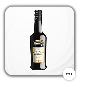
prethodno
slijedeće
PRATITE NAS