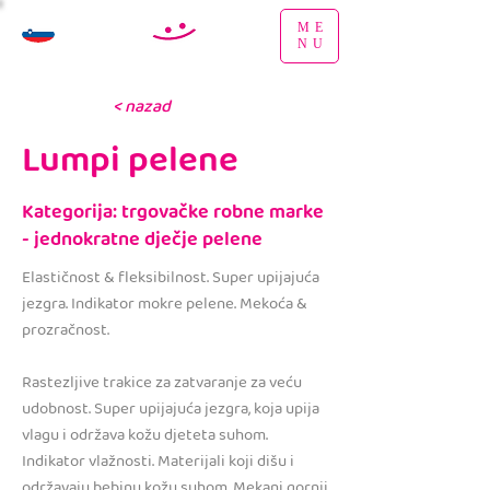
ME
NU
< nazad
Lumpi pelene
Kategorija: trgovačke robne marke
- jednokratne dječje pelene
Elastičnost & fleksibilnost. Super upijajuća
jezgra. Indikator mokre pelene. Mekoća &
prozračnost.
Rastezljive trakice za zatvaranje za veću
udobnost. Super upijajuća jezgra, koja upija
vlagu i održava kožu djeteta suhom.
Indikator vlažnosti. Materijali koji dišu i
održavaju bebinu kožu suhom. Mekani gornji