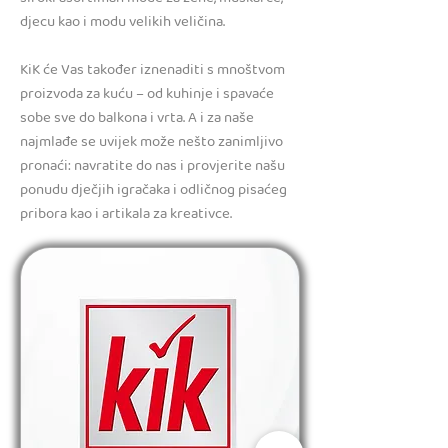
djecu kao i modu velikih veličina.
KiK će Vas također iznenaditi s mnoštvom
proizvoda za kuću – od kuhinje i spavaće
sobe sve do balkona i vrta. A i za naše
najmlađe se uvijek može nešto zanimljivo
pronaći: navratite do nas i provjerite našu
ponudu dječjih igračaka i odličnog pisaćeg
pribora kao i artikala za kreativce.