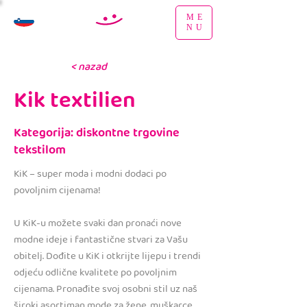
ME
NU
< nazad
Kik textilien
Kategorija: diskontne trgovine
tekstilom
KiK – super moda i modni dodaci po
povoljnim cijenama!
U KiK-u možete svaki dan pronaći nove
modne ideje i fantastične stvari za Vašu
obitelj. Dođite u KiK i otkrijte lijepu i trendi
odjeću odlične kvalitete po povoljnim
cijenama. Pronađite svoj osobni stil uz naš
široki asortiman mode za žene, muškarce,