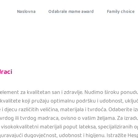
Naslovna
Odabrale mame award
Family choice
draci
element za kvalitetan san i zdravlje. Nudimo široku ponud
valitete koji pružaju optimalnu podršku i udobnost, uklju
i djecu različitih veličina, materijala i tvrdoća. Odaberite 
rdog ili tvrdog madraca, ovisno o vašim željama. Za izrad
visokokvalitetni materijali poput lateksa, specijaliziranih 
iguravajući dugovječnost, udobnost i higijenu. Istražite Hes