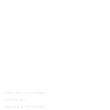
KONTAKT
Email: info @ selektiva.hr
Selektiva d.o.o.
Zagreb 10 000, Hrvatska