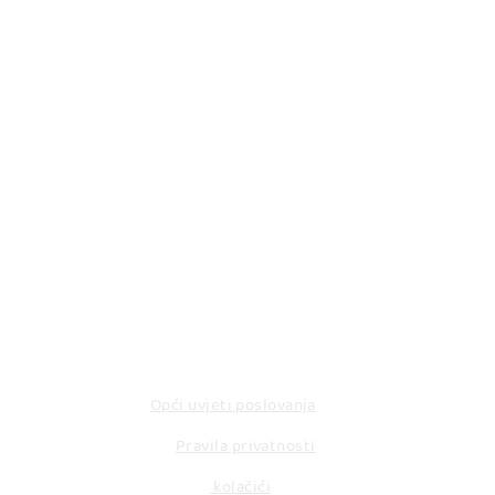
KORISNI LINKOVI
Opći uvjeti poslovanja
Pravila privatnosti
kolačići