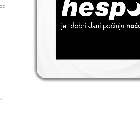
oći.
će