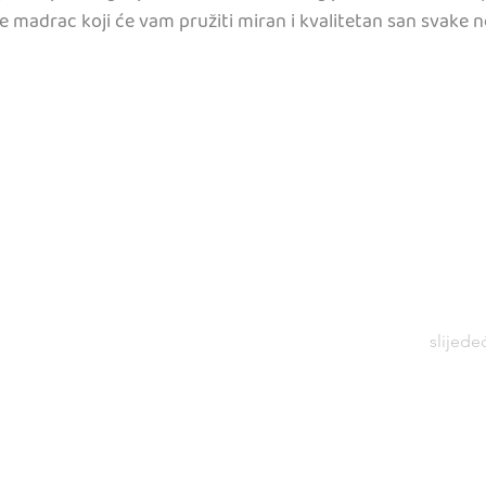
te madrac koji će vam pružiti miran i kvalitetan san svake n
slijede