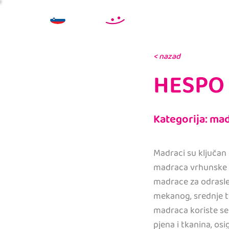
< nazad
HESPO
Kategorija: ma
Madraci su ključan 
madraca vrhunske k
madrace za odrasle 
mekanog, srednje tv
madraca koriste se 
pjena i tkanina, os