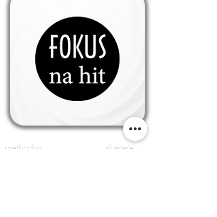
prethodno
slijedeće
PRATITE NAS
kolačići