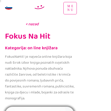
ME
NU
< nazad
Fokus Na Hit
Kategorija: on line knjižara
FokusNaHit! je najveća online knjižara koja
nudi širok izbor knjiga poznatih svjetskih
nakladnika. Njihova ponuda obuhvaća
različite žanrove, od beletristike i krimića
do povijesnih romana, ljubavnih priča,
fantastike, suvremenih romana, publicistike,
knjiga za djecu i mlade, bojanki za odrasle te
monografija.