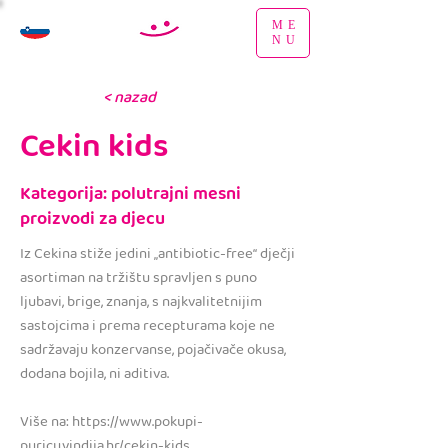
ME
NU
< nazad
Cekin kids
Kategorija: polutrajni mesni
proizvodi za djecu
Iz Cekina stiže jedini „antibiotic-free“ dječji
asortiman na tržištu spravljen s puno
ljubavi, brige, znanja, s najkvalitetnijim
sastojcima i prema recepturama koje ne
sadržavaju konzervanse, pojačivače okusa,
dodana bojila, ni aditiva.
Više na:
https://www.pokupi-
puricu.vindija.hr/cekin-kids