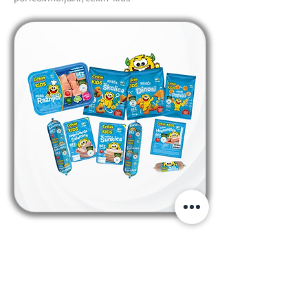
prethodno
slijedeće
PRATITE NAS