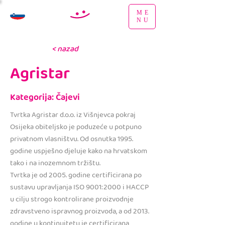
ME
NU
< nazad
Agristar
Kategorija: Čajevi
Tvrtka Agristar d.o.o. iz Višnjevca pokraj
Osijeka obiteljsko je poduzeće u potpuno
privatnom vlasništvu. Od osnutka 1995.
godine uspješno djeluje kako na hrvatskom
tako i na inozemnom tržištu.
Tvrtka je od 2005. godine certificirana po
sustavu upravljanja ISO 9001:2000 i HACCP
u cilju strogo kontrolirane proizvodnje
zdravstveno ispravnog proizvoda, a od 2013.
godine u kontinuitetu je certificirana