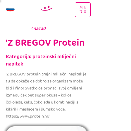
ME
NU
< nazad
'Z BREGOV Protein
Kategorija: proteinski mliječni
napitak
‘Z BREGOV protein trajni mliječni napitak je
tu da dokaže da dobro za organizam može
biti i fino! Svatko će pronaći svoj omiljeni
između čak pet super okusa - kokos,
čokolada, keks, čokolada u kombinaciji s
kikiriki maslacem i šumsko voće.
https://www.protein.hr/