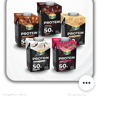
prethodno
slijedeće
PRATITE NAS