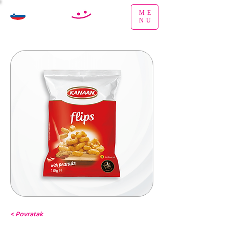
ME
NU
< Povratak