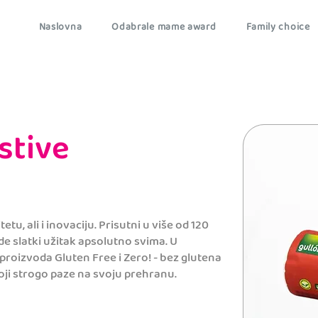
Naslovna
Odabrale mame award
Family choice
stive
etu, ali i inovaciju. Prisutni u više od 120
de slatki užitak apsolutno svima. U
 proizvoda Gluten Free i Zero! - bez glutena
 koji strogo paze na svoju prehranu.