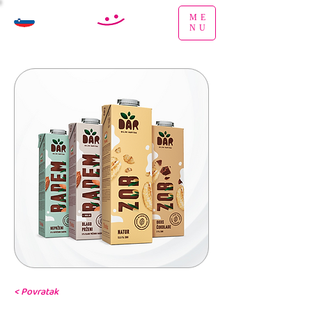
ME
NU
< Povratak