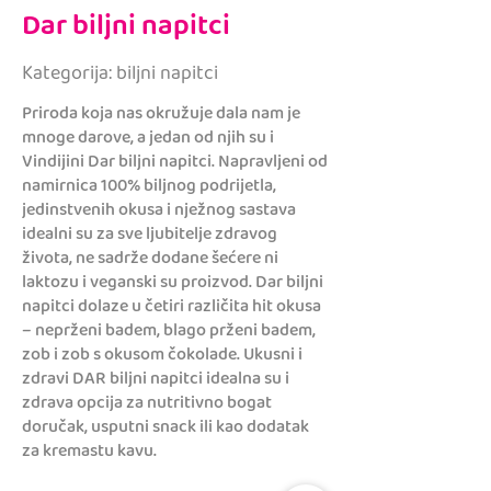
Dar biljni napitci
Kategorija: biljni napitci
Priroda koja nas okružuje dala nam je
mnoge darove, a jedan od njih su i
Vindijini Dar biljni napitci. Napravljeni od
namirnica 100% biljnog podrijetla,
jedinstvenih okusa i nježnog sastava
idealni su za sve ljubitelje zdravog
života, ne sadrže dodane šećere ni
laktozu i veganski su proizvod. Dar biljni
napitci dolaze u četiri različita hit okusa
– neprženi badem, blago prženi badem,
zob i zob s okusom čokolade. Ukusni i
zdravi DAR biljni napitci idealna su i
zdrava opcija za nutritivno bogat
doručak, usputni snack ili kao dodatak
za kremastu kavu.