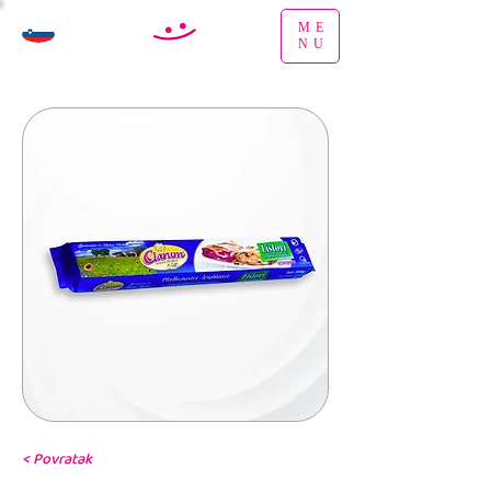
ME
NU
< Povratak