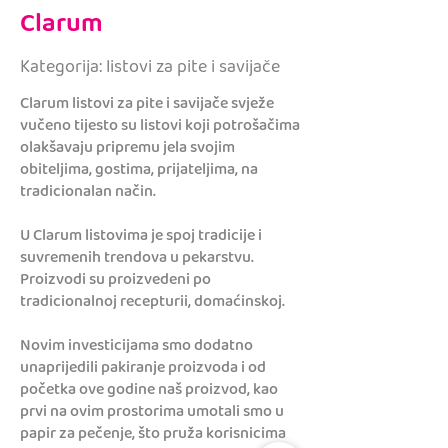
Clarum
Kategorija: listovi za pite i savijače
Clarum listovi za pite i savijače svježe
vučeno tijesto su listovi koji potrošačima
olakšavaju pripremu jela svojim
obiteljima, gostima, prijateljima, na
tradicionalan način.
U Clarum listovima je spoj tradicije i
suvremenih trendova u pekarstvu.
Proizvodi su proizvedeni po
tradicionalnoj recepturii, domaćinskoj.
Novim investicijama smo dodatno
unaprijedili pakiranje proizvoda i od
početka ove godine naš proizvod, kao
prvi na ovim prostorima umotali smo u
papir za pečenje, što pruža korisnicima