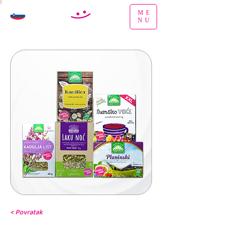
ME
NU
< Povratak