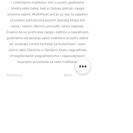
i roditeljima mališana. Već u prvim godinama
života vaše bebe, kad su ljubav, pažnja i njega
iznimno važne, MultiPlusCard je uz vas te zajedno
sa svojim partnerima putem Dječjeg kluba želi
vama i vašem djetetu ponuditi samo najbolje.
Znamo da su prehrana, njega i zaštita u najvažnijim
godinama odrastanja vaših mališana izrazito važne
jer stvaraju čvrste temelje za budućnost i zato
ćemo vaše članstvo u Dječjem klubu nagrađivati
mnogobrojnim pogodnostima i najpovoljnijom
kupnjom proizvoda za vaše mališane.
Previous
Next
PRATITE NAS
kolačići
Kodeks ponašanja i poslovanja
Opći uvjeti poslovanja