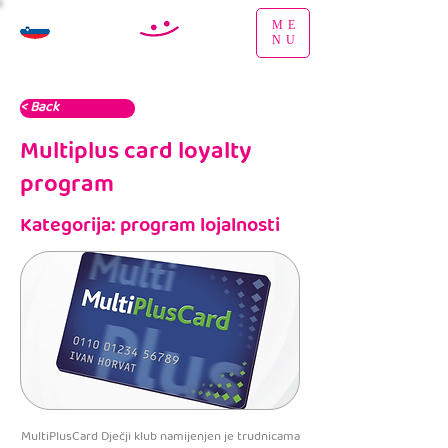
ME
NU
< Back
Multiplus card loyalty
program
Kategorija: program lojalnosti
MultiPlusCard Dječji klub namijenjen je trudnicama