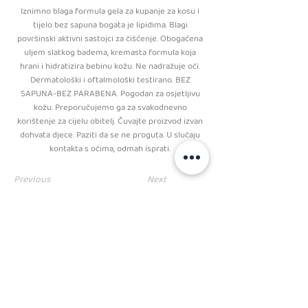
Iznimno blaga formula gela za kupanje za kosu i
tijelo bez sapuna bogata je lipidima. Blagi
površinski aktivni sastojci za čišćenje. Obogaćena
uljem slatkog badema, kremasta formula koja
hrani i hidratizira bebinu kožu. Ne nadražuje oči.
Dermatološki i oftalmološki testirano. BEZ
SAPUNA-BEZ PARABENA. Pogodan za osjetljivu
kožu. Preporučujemo ga za svakodnevno
korištenje za cijelu obitelj. Čuvajte proizvod izvan
dohvata djece. Paziti da se ne proguta. U slučaju
kontakta s očima, odmah isprati.
Previous
Next
PRATITE NAS
kolačići
Kodeks ponašanja i poslovanja