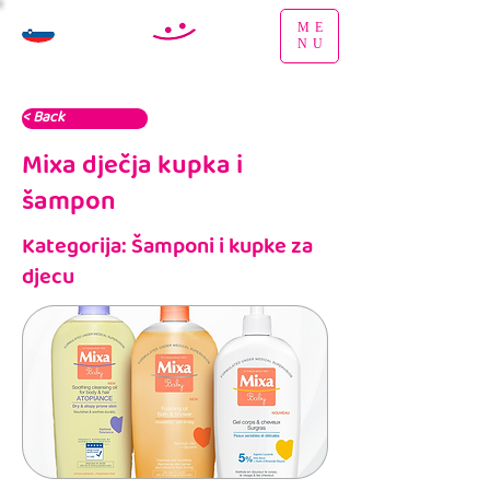
ME
NU
< Back
Mixa dječja kupka i
šampon
Kategorija: Šamponi i kupke za
djecu