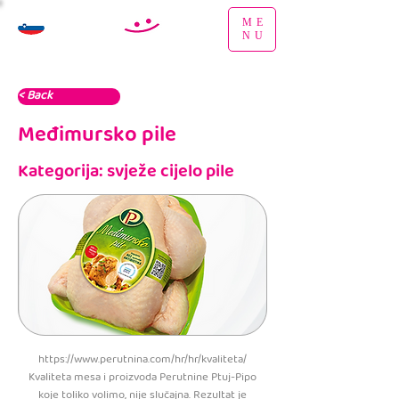
ME
NU
< Back
Međimursko pile
Kategorija: svježe cijelo pile
https://www.perutnina.com/hr/hr/kvaliteta/
Kvaliteta mesa i proizvoda Perutnine Ptuj-Pipo
koje toliko volimo, nije slučajna. Rezultat je