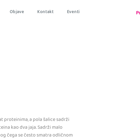
Objave
Kontakt
Eventi
P
at proteinima, a pola šalice sadrži
teina kao dva jaja. Sadrži malo
zbog čega se često smatra odličnom