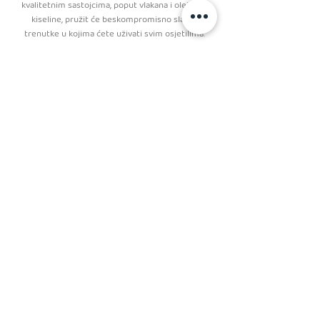
kvalitetnim sastojcima, poput vlakana i oleinske
kiseline, pružit će beskompromisno slatke
trenutke u kojima ćete uživati svim osjetilima.
https://www.sanum.hr/partneri/gullon#partnerGall
ery
Previous
Next
PRATITE NAS
kolačići
Kodeks ponašanja i poslovanja
Opći uvjeti poslovanja
Pravila privatnosti
Email: info @ selektiva.hr
Selektiva d.o.o.
Zagreb 10 000, Hrvatska