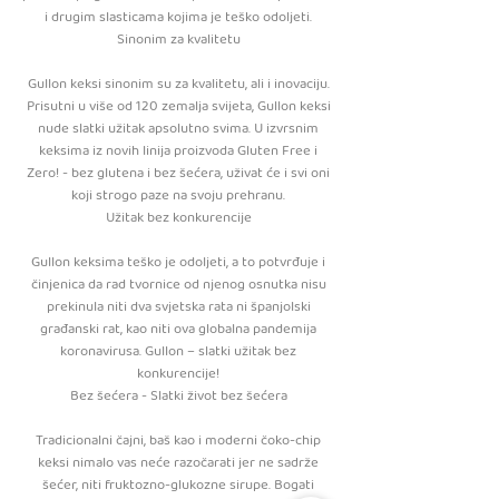
i drugim slasticama kojima je teško odoljeti.
Sinonim za kvalitetu
Gullon keksi sinonim su za kvalitetu, ali i inovaciju.
Prisutni u više od 120 zemalja svijeta, Gullon keksi
nude slatki užitak apsolutno svima. U izvrsnim
keksima iz novih linija proizvoda Gluten Free i
Zero! - bez glutena i bez šećera, uživat će i svi oni
koji strogo paze na svoju prehranu.
Užitak bez konkurencije
Gullon keksima teško je odoljeti, a to potvrđuje i
činjenica da rad tvornice od njenog osnutka nisu
prekinula niti dva svjetska rata ni španjolski
građanski rat, kao niti ova globalna pandemija
koronavirusa. Gullon – slatki užitak bez
konkurencije!
Bez šećera - Slatki život bez šećera
Tradicionalni čajni, baš kao i moderni čoko-chip
keksi nimalo vas neće razočarati jer ne sadrže
šećer, niti fruktozno-glukozne sirupe. Bogati