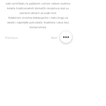
naši certifikati, te pažljivim ručnim radom nudimo
kolače tradicionalnih domaćih receptura, koji su
savršeni desert za svaki stol.
Odabirom sirovina dokazujemo i našu brigu za
okoliš i najmlađe potrošače. Kvaliteta i okus bez
kompromisa.
Previous
Next
PRATITE NAS
kolačići
Kodeks ponašanja i poslovanja
Opći uvjeti poslovanja
Pravila privatnosti
Email: info @ selektiva.hr
Selektiva d.o.o.
Zagreb 10 000, Hrvatska