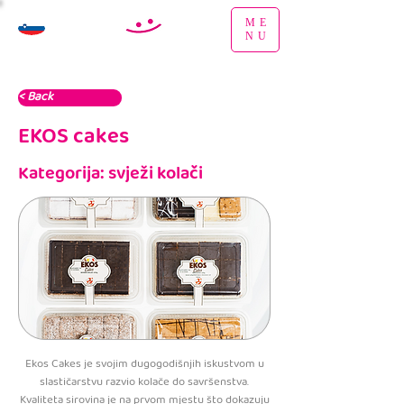
ME
NU
< Back
EKOS cakes
Kategorija: svježi kolači
Ekos Cakes je svojim dugogodišnjih iskustvom u
slastičarstvu razvio kolače do savršenstva.
Kvaliteta sirovina je na prvom mjestu što dokazuju