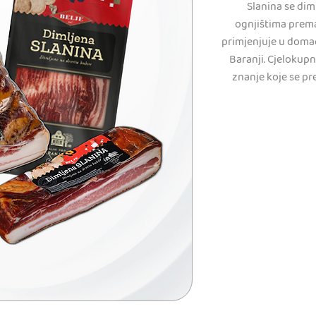
Slanina se di
ognjištima prema
primjenjuje u domać
Baranji. Cjelokupn
znanje koje se pr