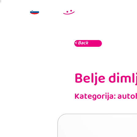
< Back
Belje diml
Kategorija: aut