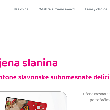
Naslovna
Odabrale mame award
Family choice
jena slanina
ohtone slavonske suhomesnate delici
Sušena mesnata s
potrošačim