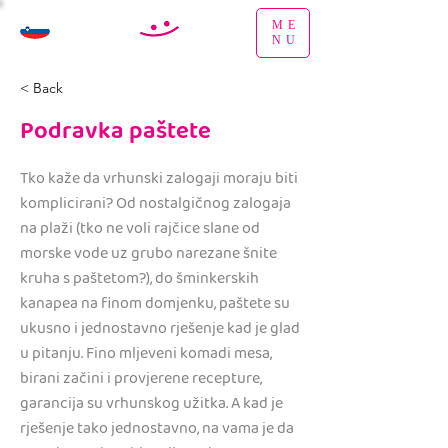
ME
NU
< Back
Podravka paštete
Tko kaže da vrhunski zalogaji moraju biti
komplicirani? Od nostalgičnog zalogaja
na plaži (tko ne voli rajčice slane od
morske vode uz grubo narezane šnite
kruha s paštetom?), do šminkerskih
kanapea na finom domjenku, paštete su
ukusno i jednostavno rješenje kad je glad
u pitanju. Fino mljeveni komadi mesa,
birani začini i provjerene recepture,
garancija su vrhunskog užitka. A kad je
rješenje tako jednostavno, na vama je da