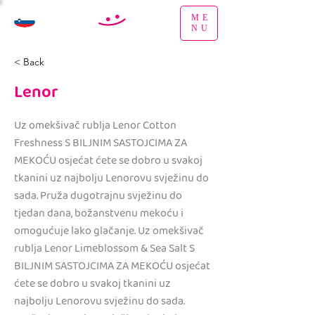
ME
NU
< Back
Lenor
Uz omekšivač rublja Lenor Cotton
Freshness S BILJNIM SASTOJCIMA ZA
MEKOĆU osjećat ćete se dobro u svakoj
tkanini uz najbolju Lenorovu svježinu do
sada. Pruža dugotrajnu svježinu do
tjedan dana, božanstvenu mekoću i
omogućuje lako glačanje. Uz omekšivač
rublja Lenor Limeblossom & Sea Salt S
BILJNIM SASTOJCIMA ZA MEKOĆU osjećat
ćete se dobro u svakoj tkanini uz
najbolju Lenorovu svježinu do sada.