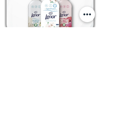
Kategorija: omekšivači rublja
Previous
Next
PRATITE NAS
kolačići
Kodeks ponašanja i poslovanja
Opći uvjeti poslovanja
Pravila privatnosti
Email: info @ selektiva.hr