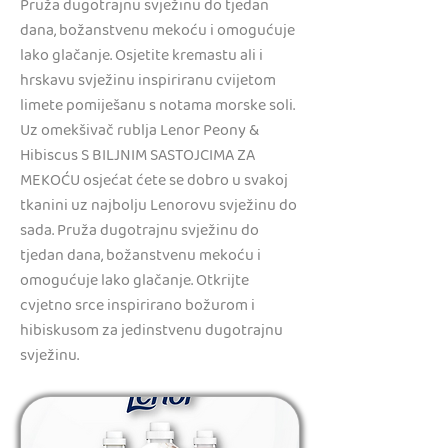
Pruža dugotrajnu svježinu do tjedan
dana, božanstvenu mekoću i omogućuje
lako glačanje. Osjetite kremastu ali i
hrskavu svježinu inspiriranu cvijetom
limete pomiješanu s notama morske soli.
Uz omekšivač rublja Lenor Peony &
Hibiscus S BILJNIM SASTOJCIMA ZA
MEKOĆU osjećat ćete se dobro u svakoj
tkanini uz najbolju Lenorovu svježinu do
sada. Pruža dugotrajnu svježinu do
tjedan dana, božanstvenu mekoću i
omogućuje lako glačanje. Otkrijte
cvjetno srce inspirirano božurom i
hibiskusom za jedinstvenu dugotrajnu
svježinu.