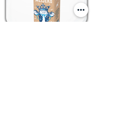
Kategorija: trajno mlijeko
Previous
Next
PRATITE NAS
kolačići
Kodeks ponašanja i poslovanja
Opći uvjeti poslovanja
Pravila privatnosti
Email: info @ selektiva.hr
Selektiva d.o.o.