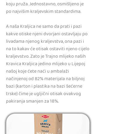
koju pruža. Jednostavno, osmišljeno je
po najvišim kraljevskim standardima.
A naša Kraljica ne samo da prati i pazi
kakve otiske njeni dvorjani ostavljaju po
livadama njenog kraljevstva, ona pazi i
na to kakav će otisak ostaviti njeno cijelo
kraljevstvo. Zato je Trajno mlijeko naših
Kravica Kraljica jedino mlijeko u Lijepoj
našoj koje ćete naći u ambalaži
načinjenoj od 82% materijala na biljnoj
bazi (karton i plastika na bazi šećerne
trske) čime je ugljični otisak ovakvog
pakiranja smanjen za 18%.