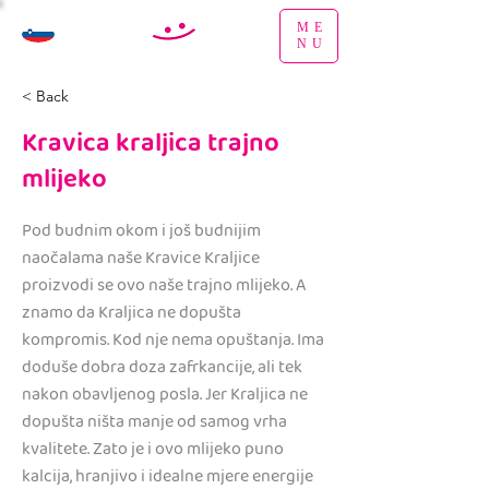
ME
NU
< Back
Kravica kraljica trajno
mlijeko
Pod budnim okom i još budnijim
naočalama naše Kravice Kraljice
proizvodi se ovo naše trajno mlijeko. A
znamo da Kraljica ne dopušta
kompromis. Kod nje nema opuštanja. Ima
doduše dobra doza zafrkancije, ali tek
nakon obavljenog posla. Jer Kraljica ne
dopušta ništa manje od samog vrha
kvalitete. Zato je i ovo mlijeko puno
kalcija, hranjivo i idealne mjere energije