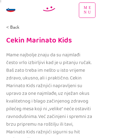
ME
NU
< Back
Cekin Marinato Kids
Mame najbolje znaju da su najmlađi
često vrlo izbirljivi kad je u pitanju ručak.
Baš zato treba im nešto u isto vrijeme
zdravo, ukusno, ali i praktično. Cekin
Marinato Kids ražnjići napravljeni su
upravo za one najmlađe, uz nježan okus
kvalitetnog i blago začinjenog zdravog
pilećeg mesa koji ni „velike“ neće ostaviti
ravnodušnima. Već začinjeni i spremni za
brzu pripremu na roštilju ili tavi,
Marinato Kids ražnjići sigurni su hit