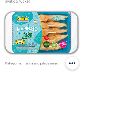
svakog ručka!
Kategorija: marinirano pileće meso
Previous
Next
PRATITE NAS
kolačići
Kodeks ponašanja i poslovanja