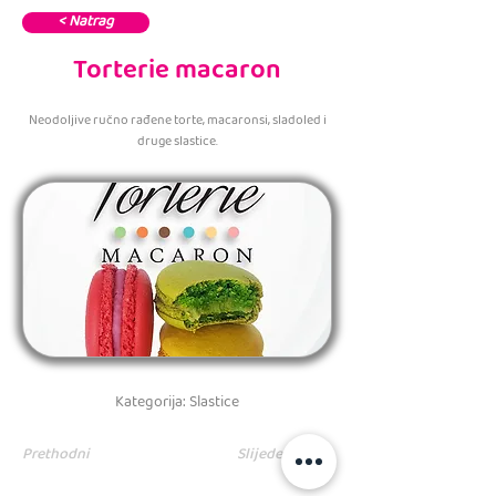
< Natrag
Torterie macaron
Neodoljive ručno rađene torte, macaronsi, sladoled i
druge slastice.
Kategorija: Slastice
Prethodni
Slijedeći