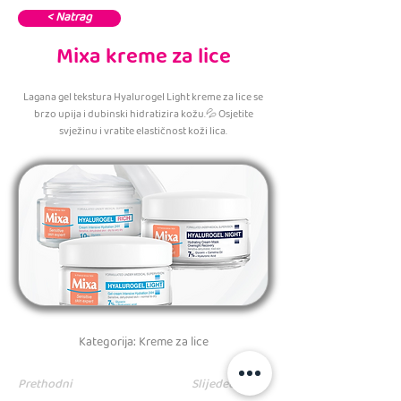
< Natrag
Mixa kreme za lice
Lagana gel tekstura Hyalurogel Light kreme za lice se
brzo upija i dubinski hidratizira kožu.💦 Osjetite
svježinu i vratite elastičnost koži lica.
Kategorija: Kreme za lice
Prethodni
Slijedeći