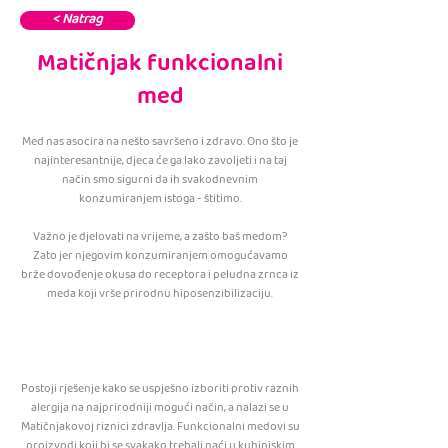
< Natrag
Matičnjak funkcionalni
med
Med nas asocira na nešto savršeno i zdravo. Ono što je
najinteresantnije, djeca će ga lako zavoljeti i na taj
način smo sigurni da ih svakodnevnim
konzumiranjem istoga - štitimo.
Važno je djelovati na vrijeme, a zašto baš medom?
Zato jer njegovim konzumiranjem omogućavamo
brže dovođenje okusa do receptora i peludna zrnca iz
meda koji vrše prirodnu hiposenzibilizaciju.
Postoji rješenje kako se uspješno izboriti protiv raznih
alergija na najprirodniji mogući način, a nalazi se u
Matičnjakovoj riznici zdravlja. Funkcionalni medovi su
proizvodi koji bi se svakako trebali naći u kuhinjskim