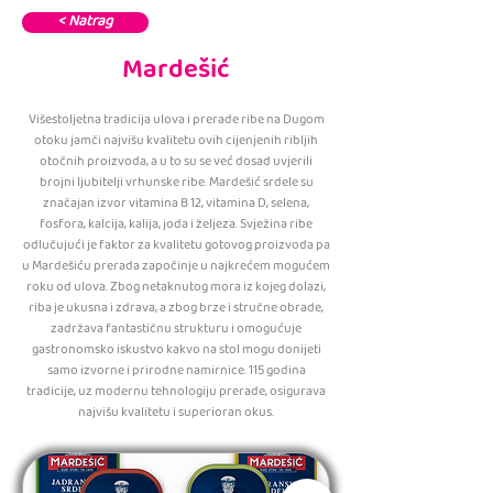
< Natrag
Mardešić
Višestoljetna tradicija ulova i prerade ribe na Dugom
otoku jamči najvišu kvalitetu ovih cijenjenih ribljih
otočnih proizvoda, a u to su se već dosad uvjerili
brojni ljubitelji vrhunske ribe. Mardešić srdele su
značajan izvor vitamina B 12, vitamina D, selena,
fosfora, kalcija, kalija, joda i željeza. Svježina ribe
odlučujući je faktor za kvalitetu gotovog proizvoda pa
u Mardešiću prerada započinje u najkrećem mogućem
roku od ulova. Zbog netaknutog mora iz kojeg dolazi,
riba je ukusna i zdrava, a zbog brze i stručne obrade,
zadržava fantastičnu strukturu i omogućuje
gastronomsko iskustvo kakvo na stol mogu donijeti
samo izvorne i prirodne namirnice. 115 godina
tradicije, uz modernu tehnologiju prerade, osigurava
najvišu kvalitetu i superioran okus.