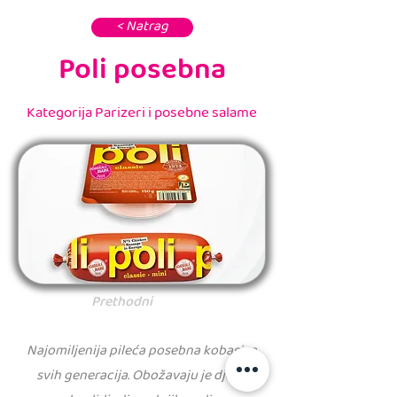
< Natrag
Poli posebna
Kategorija Parizeri i posebne salame
Prethodni
Najomiljenija pileća posebna kobasica
svih generacija. Obožavaju je djeca,