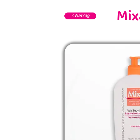
Mix
< Natrag