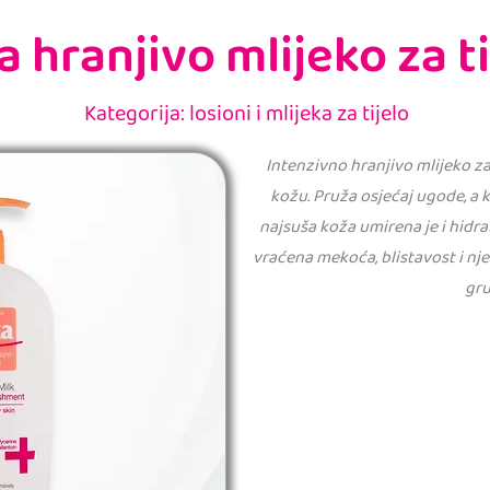
a hranjivo mlijeko za ti
Kategorija: losioni i mlijeka za tijelo
Intenzivno hranjivo mlijeko za
kožu. Pruža osjećaj ugode, a k
najsuša koža umirena je i hidrat
vraćena mekoća, blistavost i nje
gru