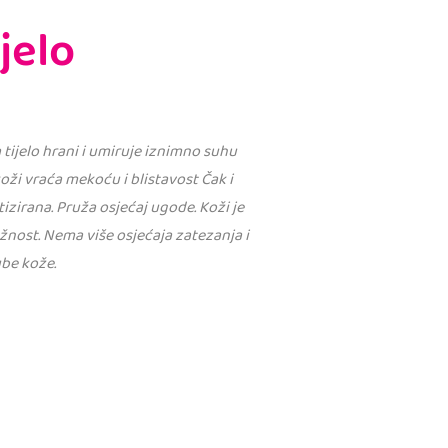
jelo
 tijelo hrani i umiruje iznimno suhu
oži vraća mekoću i blistavost Čak i
izirana. Pruža osjećaj ugode. Koži je
žnost. Nema više osjećaja zatezanja i
be kože.