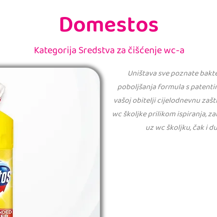
Domestos
Kategorija Sredstva za čišćenje wc-a
Uništava sve poznate bakte
poboljšanja formula s patenti
vašoj obitelji cijelodnevnu zašti
wc školjke prilikom ispiranja, z
uz wc školjku, čak i d