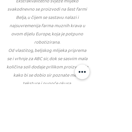
Ekstrakvalitetno svježe mlijeko
svakodnevno se proizvodi na šest farmi
Belja, u čijem se sastavu nalazi i
najsuvremenija farma muznih krava u
ovom dijelu Europe, koja je potpuno
robotizirana.
Od vlastitog, beljskog mlijeka priprema
se i vrhnje za ABC sir, dok se sasvim mala
količina soli dodaje prilikom proizvodnje
kako bi se dobio sir poznate meke
teksture i punoće okusa.
Tajna zbog koje je ABC krem sir svjež i
nakon dužeg vremena leži upravo u
pažljivo vođenom tehnološkom procesu
usavršavanom tijekom posljednjih
trideset godina, zbog čega je postignuta