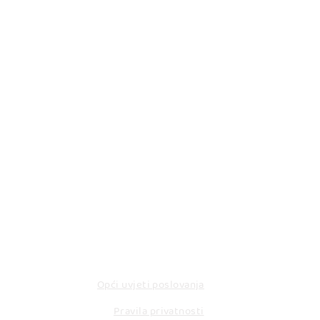
KORISNI LINKOVI
Opći uvjeti poslovanja
Pravila privatnosti