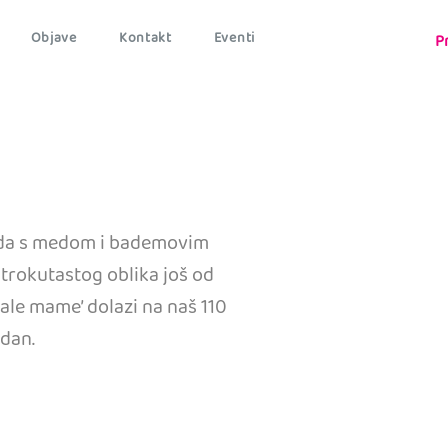
Objave
Kontakt
Eventi
P
ada s medom i bademovim
trokutastog oblika još od
ale mame’ dolazi na naš 110
dan.