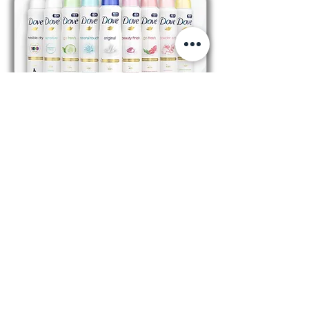
Kategorija: Dezodorans
Prethodni
Slijedeći
PRATITE NAS
kolačići
Kodeks ponašanja i poslovanja
Opći uvjeti poslovanja
Pravila privatnosti