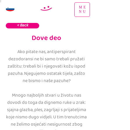
ME
NU
< Back
Dove deo
Ako pitate nas, antiperspirant
dezodoransi ne bi samo trebali pružati
zaštitu: trebali bi i njegovati kožu ispod
pazuha. Njegujemo ostatak tijela, zašto
ne bismo i naše pazuhe?
Mnogo najboljih stvari u životu nas
dovodi do toga da dignemo ruke u zrak:
sjajna glazba, ples, zagrljaji s prijateljima
koje nismo dugo vidjeli. U tim trenutcima
ne želimo osjećati nesigurnost zbog