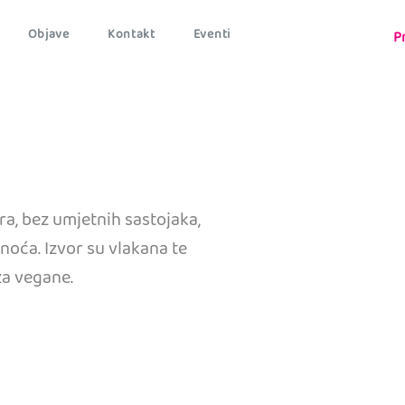
Objave
Kontakt
Eventi
P
ra, bez umjetnih sastojaka,
oća. Izvor su vlakana te
 za vegane.