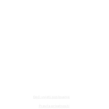
KORISNI LINKOVI
Opći uvjeti poslovanja
Pravila privatnosti