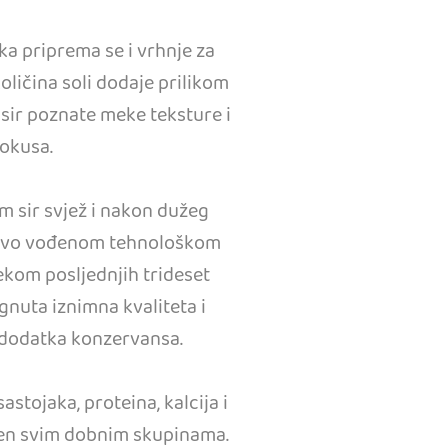
eka priprema se i vrhnje za
oličina soli dodaje prilikom
 sir poznate meke teksture i
okusa.
m sir svjež i nakon dužeg
ljivo vođenom tehnološkom
kom posljednjih trideset
gnuta iznimna kvaliteta i
 dodatka konzervansa.
astojaka, proteina, kalcija i
njen svim dobnim skupinama.