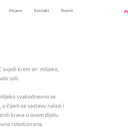
Objave
Kontakt
Eventi
P
 svježi krem sir: mlijeko,
alo soli.
 mlijeko svakodnevno se
, u čijem se sastavu nalazi i
nih krava u ovom dijelu
puno robotizirana.