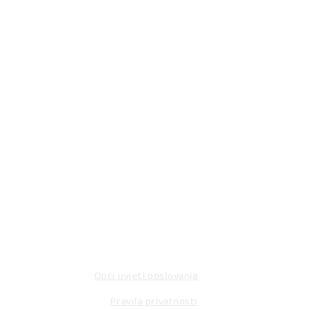
KORISNI LINKOVI
Opći uvjeti poslovanja
Pravila privatnosti