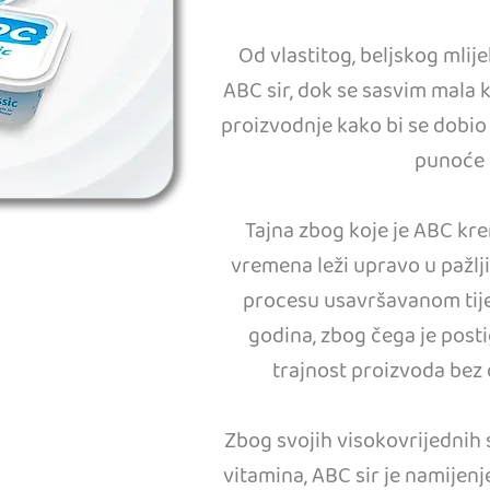
Od vlastitog, beljskog mlij
ABC sir, dok se sasvim mala k
proizvodnje kako bi se dobio
punoće 
Tajna zbog koje je ABC kre
vremena leži upravo u paž
procesu usavršavanom tije
godina, zbog čega je posti
trajnost proizvoda bez
Zbog svojih visokovrijednih s
vitamina, ABC sir je namije