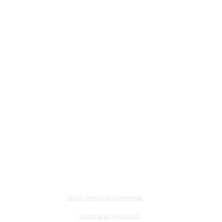
KORISNI LINKOVI
Opći uvjeti poslovanja
Pravila privatnosti