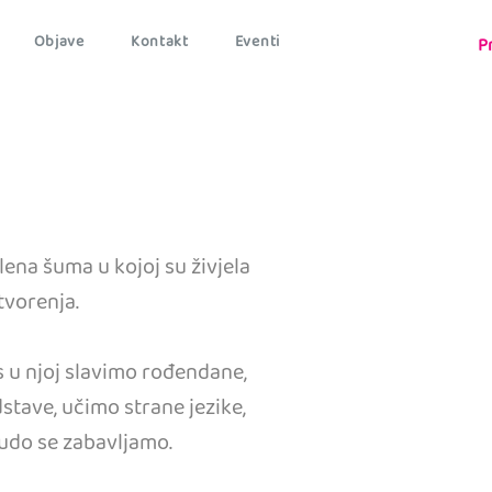
Objave
Kontakt
Eventi
P
ena šuma u kojoj su živjela
tvorenja.
as u njoj slavimo rođendane,
stave, učimo strane jezike,
ludo se zabavljamo.