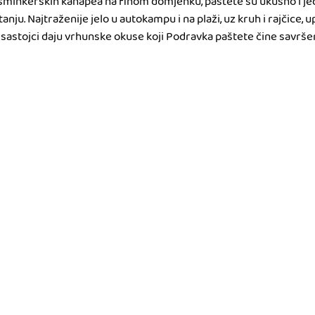
 šminkerskih kanapea na finom domjenku, paštete su ukusno i j
tanju. Najtraženije jelo u autokampu i na plaži, uz kruh i rajčice, 
sastojci daju vrhunske okuse koji Podravka paštete čine savršen