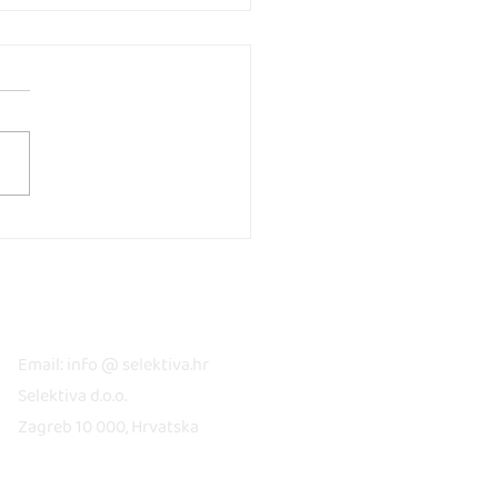
elji bez filtera:
čnjaci upozoravaju na
eće izazove današnjeg
KONTAKT
ja
Email: info @ selektiva.hr
Selektiva d.o.o.
Zagreb 10 000, Hrvatska