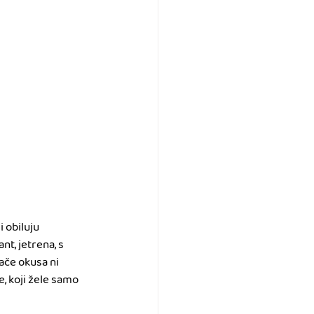
 obiluju 
nt, jetrena, s 
ače okusa ni 
e, koji žele samo 