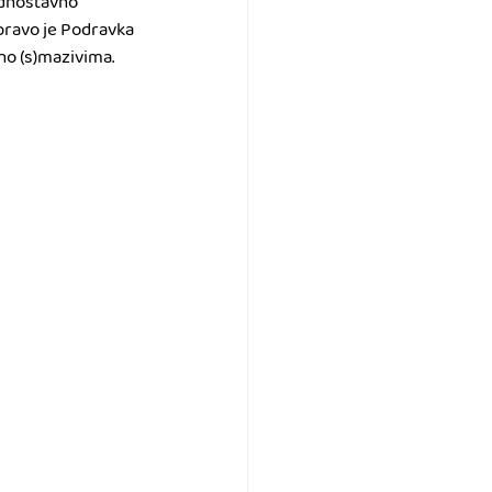
ednostavno 
upravo je Podravka 
o (s)mazivima. 