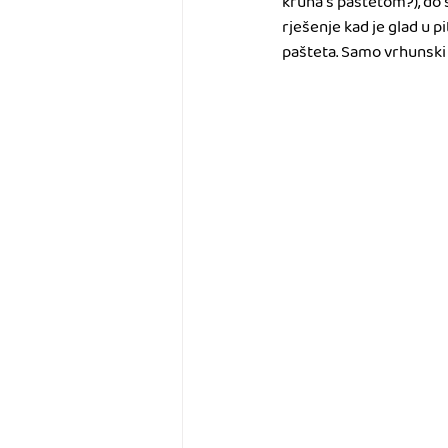
kruha s paštetom?), do
rješenje kad je glad u pi
pašteta. Samo vrhunski 