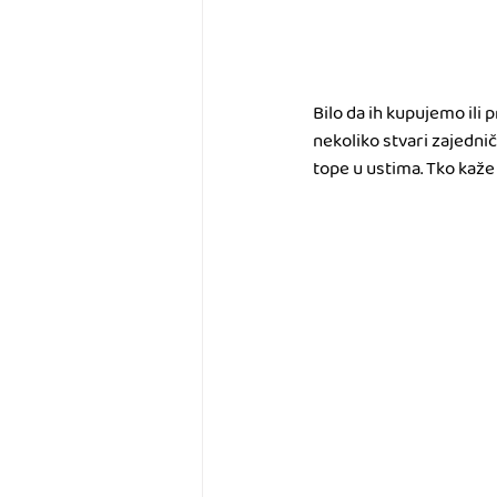
Bilo da ih kupujemo ili
nekoliko stvari zajednič
tope u ustima. Tko kaže