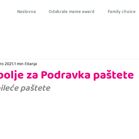
Naslovna
Odabrale mame award
Family choice
pro 2021.
1 min čitanja
olje za Podravka paštete
pileće paštete