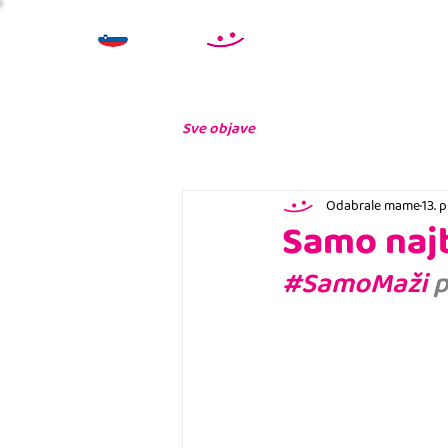
Sve objave
Odabrale mame
13. 
Samo najb
#SamoMaži
 