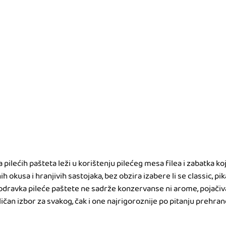
ilećih pašteta leži u korištenju pilećeg mesa filea i zabatka koji
 okusa i hranjivih sastojaka, bez obzira izabere li se classic, pika
Podravka pileće paštete ne sadrže konzervanse ni arome, pojačiv
ličan izbor za svakog, čak i one najrigoroznije po pitanju prehran