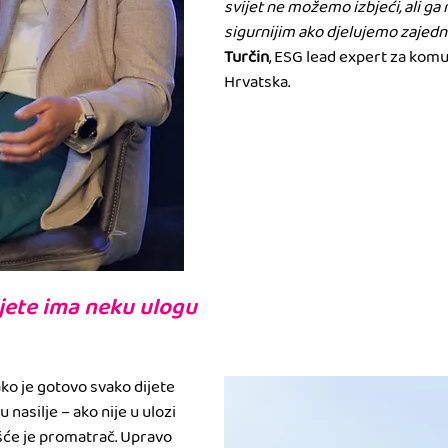
svijet ne možemo izbjeći, ali ga
sigurnijim ako djelujemo zajed
Turčin
, ESG lead expert za komun
Hrvatska.
jete ima neku ulogu
ako je gotovo svako dijete 
 nasilje – ako nije u ulozi 
češće je promatrač. Upravo 