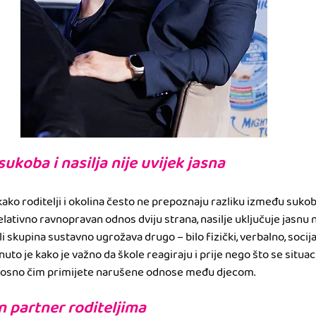
ukoba i nasilja nije uvijek jasna
kako roditelji i okolina često ne prepoznaju razliku između sukoba 
ativno ravnopravan odnos dviju strana, nasilje uključuje jasnu
li skupina sustavno ugrožava drugo – bilo fizički, verbalno, socijaln
uto je kako je važno da škole reagiraju i prije nego što se situac
odnosno čim primijete narušene odnose među djecom.
n partner roditeljima