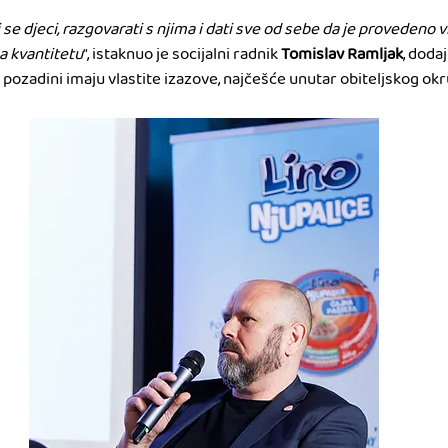
 se djeci, razgovarati s njima i dati sve od sebe da je provedeno v
na kvantitetu
“, istaknuo je socijalni radnik 
Tomislav Ramljak
, doda
u pozadini imaju vlastite izazove, najčešće unutar obiteljskog okr