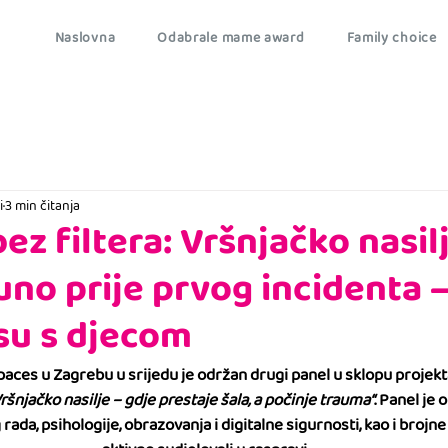
Naslovna
Odabrale mame award
Family choice
i
3 min čitanja
bez filtera: Vršnjačko nasil
uno prije prvog incidenta –
su s djecom
ces u Zagrebu u srijedu je održan drugi panel u sklopu projekta 
Vršnjačko nasilje – gdje prestaje šala, a počinje trauma“
. Panel je 
rada, psihologije, obrazovanja i digitalne sigurnosti, kao i brojne 