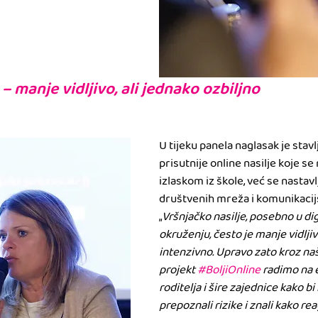
 – manje vidljivo, ali jednako ozbiljno
U tijeku panela naglasak je stavlj
prisutnije online nasilje koje se 
izlaskom iz škole, već se nastav
društvenih mreža i komunikacijs
„
Vršnjačko nasilje, posebno u di
okruženju, često je manje vidljivo
intenzivno. Upravo zato kroz naš
projekt 
#BoljiOnline
 radimo na e
roditelja i šire zajednice kako bi
prepoznali rizike i znali kako reag