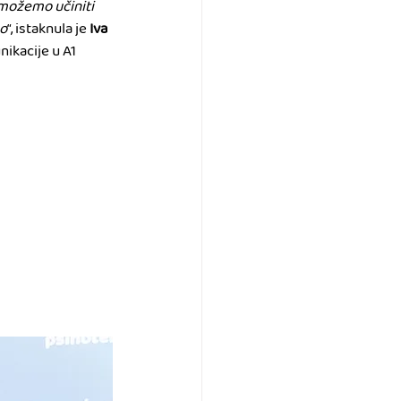
 možemo učiniti 
no
“, istaknula je 
Iva 
ikacije u A1 