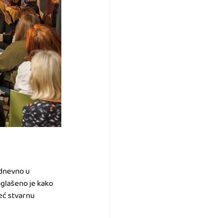
 dnevno u 
aglašeno je kako 
eć stvarnu 