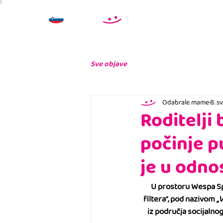
Sve objave
Odabrale mame
8. sv
Roditelji 
počinje p
je u odno
U prostoru Wespa Spa
filtera“, pod nazivom 
„
iz područja socijalnog 