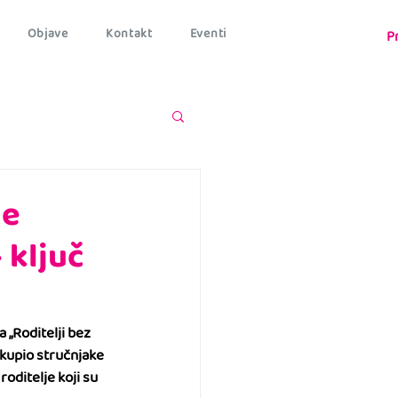
Objave
Kontakt
Eventi
P
je
 ključ
„Roditelji bez 
okupio stručnjake 
roditelje koji su 