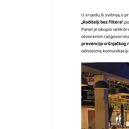
U srijedu, 6. svibnja, u
„Roditelji bez filtera“
, p
Panel je okupio velik br
otvorenim razgovorima o
prevencija vršnjačkog n
odnosima, komunikaciji i