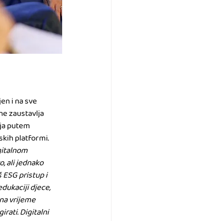
en i na sve 
ne zaustavlja 
lja putem 
kih platformi.
gitalnom 
, ali jednako 
 ESG pristup i 
dukaciji djece, 
 na vrijeme 
irati. Digitalni 