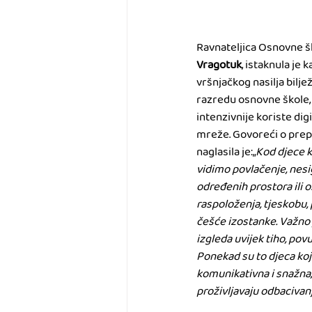
Ravnateljica Osnovne šk
Vragotuk
, istaknula je 
vršnjačkog nasilja bilje
razredu osnovne škole, 
intenzivnije koriste dig
mreže. Govoreći o prep
naglasila je:„
Kod djece k
vidimo povlačenje, nesi
određenih prostora ili 
raspoloženja, tjeskobu, 
češće izostanke. Važno j
izgleda uvijek tiho, pov
Ponekad su to djeca koja
komunikativna i snažna, 
proživljavaju odbacivanj