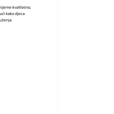
rijeme kvalitetno, 
jući kako djeca 
uženja.