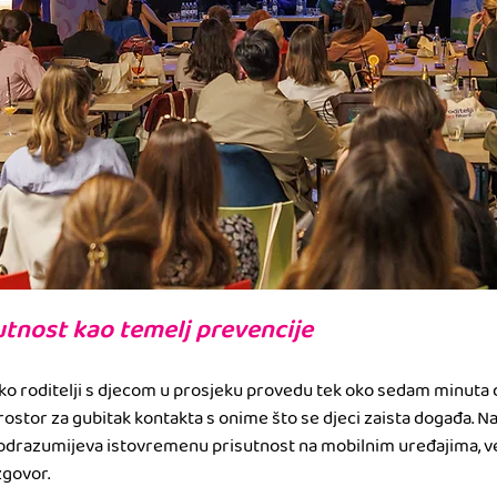
utnost kao temelj prevencije
kako roditelji s djecom u prosjeku provedu tek oko sedam minuta
rostor za gubitak kontakta s onime što se djeci zaista događa. N
podrazumijeva istovremenu prisutnost na mobilnim uređajima, v
zgovor.