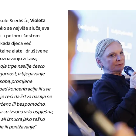
ole Središće, 
Violeta 
kako se najviše slučajeva 
ži u petom i šestom 
kada djeca već 
italne alate i društvene 
oznavanju žrtava, 
oja trpe nasilje često 
gurnost, izbjegavanje 
osoba, promjene 
pad koncentracije ili sve 
e reći da žrtva nasilja ne 
učeno ili bespomoćno. 
 su izvana vrlo uspješna, 
ali iznutra jako teško 
e ili ponižavanje.
“