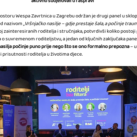
aktivno sudjelovali u raspravi
 prostoru Wespa Zavrtnica u Zagrebu održan je drugi panel u sklo
od nazivom 
„Vršnjačko nasilje – gdje prestaje šala, a počinje trau
oj zainteresiranih roditelja i stručnjaka, potvrdivši koliko postoji
 suvremenom roditeljstvu, a jedan od ključnih zaključaka panel
asilja počinje puno prije nego što se ono formalno prepozna
 – 
 prisutnosti roditelja u životima djece.