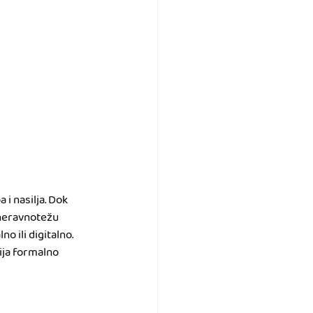
i nasilja. Dok 
 neravnotežu 
o ili digitalno. 
ija formalno 