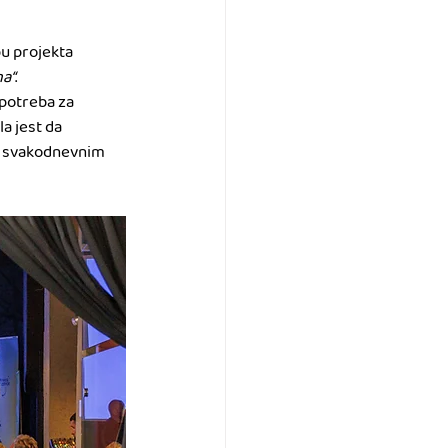
pu projekta 
ma“
.
 potreba za 
a jest da 
u svakodnevnim 