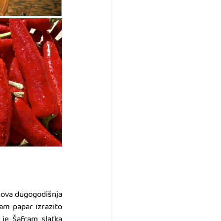
ihova dugogodišnja 
am papar izrazito 
je Šafram slatka 