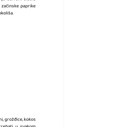
 začinske paprike 
okoliša.
, grožđice, kokos 
atrebati u svakom 