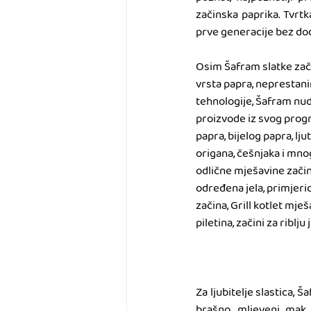
začinska paprika. Tvrt
prve generacije bez doda
Osim Šafram slatke začin
vrsta papra, neprestan
tehnologije, Šafram nud
proizvode iz svog prog
papra, bijelog papra, ljut
origana, češnjaka i mnog
odlične mješavine zači
određena jela, primjeri
začina, Grill kotlet mješav
piletina, začini za riblju j
Za ljubitelje slastica,
brašno, mljeveni mak, 