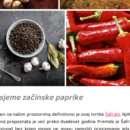
 sjeme začinske paprike
en na našim prostorima, definitivno je onaj tvrtke 
Šafram
. Nj
začina prepoznata je već preko dvadeset godina. Premda je Šafr
proizvod bez kojeg mnogi ne mogu zamisliti pripremanje jela 