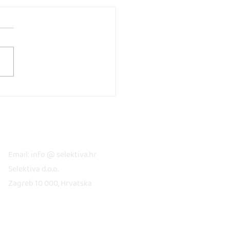
elji bez filtera:
čnjaci upozoravaju na
eće izazove današnjeg
KONTAKT
ja
Email: info @ selektiva.hr
Selektiva d.o.o.
Zagreb 10 000, Hrvatska