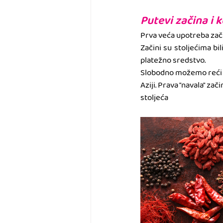
Putevi začina i k
Prva veća upotreba začin
Začini su stoljećima bil
platežno sredstvo.
Slobodno možemo reći da 
Aziji. Prava "navala" z
stoljeća