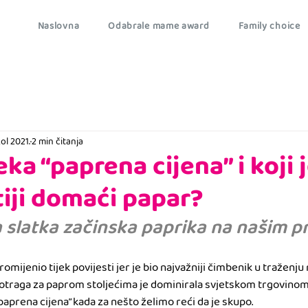
Naslovna
Odabrale mame award
Family choice
kol 2021.
2 min čitanja
ka “paprena cijena” i koji 
iji domaći papar?
 slatka začinska paprika na našim p
romijenio tijek povijesti jer je bio najvažniji čimbenik u traženju
otraga za paprom stoljećima je dominirala svjetskom trgovinom
“paprena cijena” kada za nešto želimo reći da je skupo. 