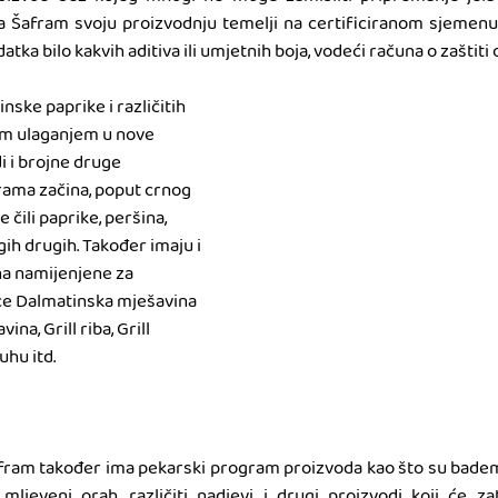
ka Šafram svoju proizvodnju temelji na certificiranom sjemenu
tka bilo kakvih aditiva ili umjetnih boja, vodeći računa o zaštiti 
ske paprike i različitih 
im ulaganjem u nove 
i i brojne druge 
rama začina, poput crnog 
e čili paprike, peršina, 
ih drugih. Također imaju i 
na namijenjene za 
ce Dalmatinska mješavina 
ina, Grill riba, Grill 
uhu itd. 
 Šafram također ima pekarski program proizvoda kao što su bademi
mljeveni orah, različiti nadjevi i drugi proizvodi koji će z