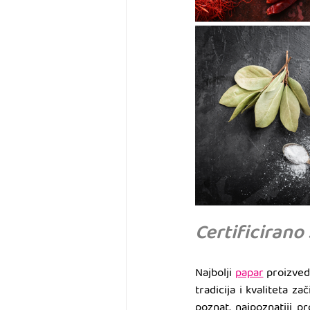
Certificirano
Najbolji 
papar
 proizved
tradicija i kvaliteta 
poznat, najpoznatiji 