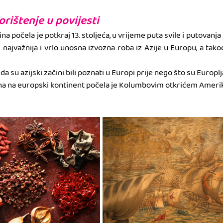
orištenje u povijesti
a počela je potkraj 13. stoljeća, u vrijeme puta svile i putovanja 
i najvažnija i vrlo unosna izvozna roba iz Azije u Europu, a takođe
su azijski začini bili poznati u Europi prije nego što su Europljan
ačina na europski kontinent počela je Kolumbovim otkrićem Amerike