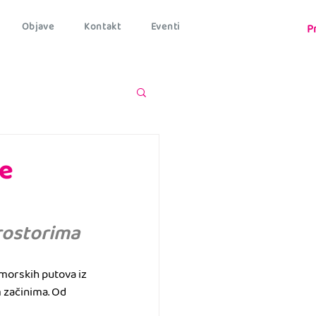
Objave
Kontakt
Eventi
P
je
rostorima
 morskih putova iz 
 začinima. Od 