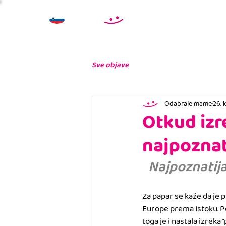
Sve objave
Odabrale mame
26. 
Otkud izre
najpoznat
Najpoznatija
Za papar se kaže da je p
Europe prema Istoku. P
toga je i nastala izreka 