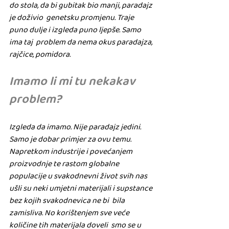
do stola, da bi gubitak bio manji, paradajz 
je doživio  genetsku promjenu. Traje 
puno dulje i izgleda puno ljepše. Samo 
ima taj  problem da nema okus paradajza, 
rajčice, pomidora.
Imamo li mi tu nekakav 
problem?
Izgleda da imamo. Nije paradajz jedini. 
Samo je dobar primjer za ovu temu.
Napretkom industrije i povećanjem  
proizvodnje te rastom globalne 
populacije u svakodnevni život svih nas  
ušli su neki umjetni materijali i supstance 
bez kojih svakodnevica ne bi  bila 
zamisliva. No korištenjem sve veće 
količine tih materijala doveli  smo se u 