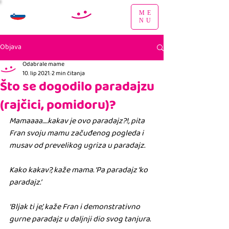
ME
NU
Objava
Odabrale mame
10. lip 2021.
2 min čitanja
Što se dogodilo paradajzu
(rajčici, pomidoru)?
Mamaaaa….kakav je ovo paradajz?!, pita 
Fran svoju mamu začuđenog pogleda i 
musav od prevelikog ugriza u paradajz.
Kako kakav?, kaže mama. ‘Pa paradajz ‘ko  
paradajz.’
‘Bljak ti je’, kaže Fran i demonstrativno 
gurne paradajz u daljnji dio svog tanjura.