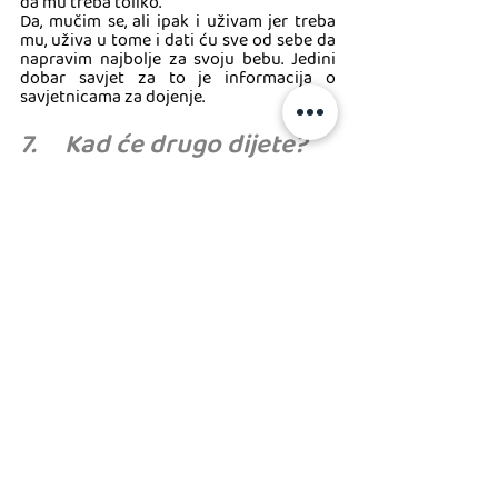
da mu treba toliko. 
Da, mučim se, ali ipak i uživam jer treba 
mu, uživa u tome i dati ću sve od sebe da 
napravim najbolje za svoju bebu. Jedini 
dobar savjet za to je informacija o 
savjetnicama za dojenje.
7.     Kad će drugo dijete?
Pa ne može mali biti sam. 
Hvala na brizi o mojem djetetu i jajnicima, 
ali to je ipak moja odluka. Ajde, i muževa 
isto. 
Možda sam teškom mukom zatrudnjela i 
tko zna hoću li moću drugi put, možda 
jednostavno nisam spremna još ili ne 
želim drugo. 
„Najbolje ti je unutar godinu dana roditi 
još jedno, onda ti je tijelo spremno i 
između njih je mala razlika.“ 
Ovo je bio prvi savjet koji sam dobila 
nakon izlaska iz rađaone. Ne znam je li me 
više naljutilo koliko je glupo to što sam 
čula ili što uopće netko ima potrebu 
govoriti mi kad da ja imam drugo dijete. 