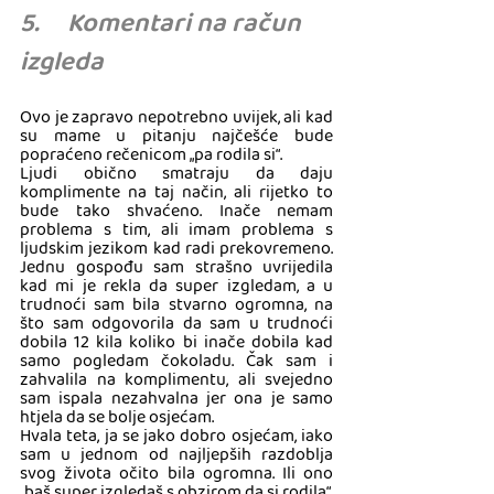
5.     Komentari na račun 
izgleda
Ovo je zapravo nepotrebno uvijek, ali kad 
su mame u pitanju najčešće bude 
popraćeno rečenicom „pa rodila si“. 
Ljudi obično smatraju da daju 
komplimente na taj način, ali rijetko to 
bude tako shvaćeno. Inače nemam 
problema s tim, ali imam problema s 
ljudskim jezikom kad radi prekovremeno. 
Jednu gospođu sam strašno uvrijedila 
kad mi je rekla da super izgledam, a u 
trudnoći sam bila stvarno ogromna, na 
što sam odgovorila da sam u trudnoći 
dobila 12 kila koliko bi inače dobila kad 
samo pogledam čokoladu. Čak sam i 
zahvalila na komplimentu, ali svejedno 
sam ispala nezahvalna jer ona je samo 
htjela da se bolje osjećam. 
Hvala teta, ja se jako dobro osjećam, iako 
sam u jednom od najljepših razdoblja 
svog života očito bila ogromna. Ili ono 
„baš super izgledaš s obzirom da si rodila“. 