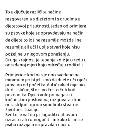
To uključuje različite načine 
razgovaranja s djetetom i s drugima u 
djetetovoj prisutnosti. Jedan od primjera 
su psovke koje se opravdavaju na način 
da dijete to još ne razumije. Možda i ne 
razumije, ali uči i upija stvari koje nisu 
poželjne u njegovom ponašanju. 
Druga krajnost je tepanje koje je u redu u 
određenoj mjeri koju određuju roditelji. 
Primjerice, kod nas je ono svedeno na 
minimum jer htjeli smo da dijete uči riječi 
pravilno od početka. Autić nikad nije bio 
di-di i slično, što smo često čuli kod 
poznanika. Djeca vole pomagati u 
kućanskim poslovima, razgovarati kao 
odrasli ljudi, igrom simulirati stvarne 
životne situacije. 
Sve to je važno prilagoditi njihovom 
uzrastu, ali i omogućiti im kako bi im se 
psiha razvijala na pravilan način.