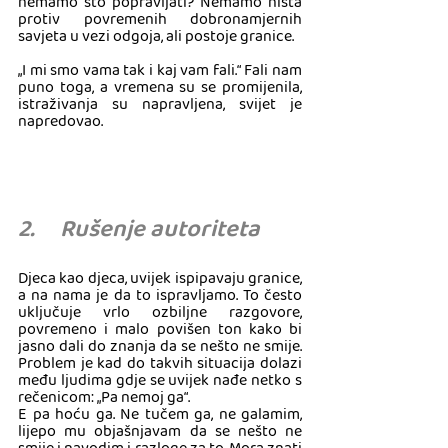
nemamo što popravljati? Nemamo ništa 
protiv povremenih dobronamjernih 
savjeta u vezi odgoja, ali postoje granice. 
„I mi smo vama tak i kaj vam fali.“ Fali nam 
puno toga, a vremena su se promijenila, 
istraživanja su napravljena, svijet je 
napredovao.
2.     Rušenje autoriteta
Djeca kao djeca, uvijek ispipavaju granice, 
a na nama je da to ispravljamo. To često 
uključuje vrlo ozbiljne razgovore, 
povremeno i malo povišen ton kako bi 
jasno dali do znanja da se nešto ne smije. 
Problem je kad do takvih situacija dolazi 
među ljudima gdje se uvijek nađe netko s 
rečenicom: „Pa nemoj ga“. 
E pa hoću ga. Ne tučem ga, ne galamim, 
lijepo mu objašnjavam da se nešto ne 