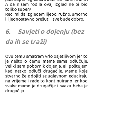
A da nisam rodila ovaj izgled ne bi bio 
toliko super? 
Reci mi da izgledam lijepo, ružno, umorno 
ili jednostavno prešuti i sve bude dobro.
6.     Savjeti o dojenju (bez 
da ih se traži)
Ovu temu smatram vrlo osjetljivom jer to 
je nešto o čemu mama sama odlučuje. 
Veliki sam pobornik dojenja, ali poštujem 
kad netko odluči drugačije. Mame koje 
stvarno žele dojiti se uglavnom educiraju 
na vrijeme i rade to kontinuirano jer kod 
svake mame je drugačije i svaka beba je 
drugačija. 