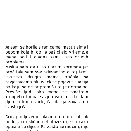
Ja sam se borila s ranicama, mastitisima i 
bebom koja bi dojila baš cijelo vrijeme, a 
mene boli i gladna sam i sto drugih 
problema. 
Mislila sam da u to ulazim spremna jer 
pročitala sam sve relevantno o toj temi, 
iskustva drugih mama, pričala sa 
savjetnicama, ali uvijek se pojavi situacija 
na koju se ne pripremiš i to je normalno. 
Previše ljudi oko mene se smatralo 
kompetentnima savjetovati mi da dam 
djetetu bocu, vodu, čaj da ga zavaram i 
svašta još. 
Dodaj mljevenu plazmu da mu obrok 
bude jači i slične nebuloze koje su čak i 
opasne za dijete. Pa zašto se mučim, nije 