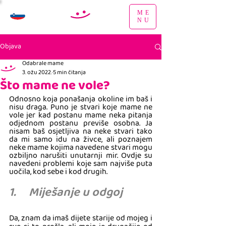
ME
NU
Objava
Odabrale mame
3. ožu 2022.
5 min čitanja
Što mame ne vole?
Odnosno koja ponašanja okoline im baš i 
nisu draga. Puno je stvari koje mame ne 
vole jer kad postanu mame neka pitanja 
odjednom postanu previše osobna. Ja 
nisam baš osjetljiva na neke stvari tako 
da mi samo idu na živce, ali poznajem 
neke mame kojima navedene stvari mogu 
ozbiljno narušiti unutarnji mir. Ovdje su 
navedeni problemi koje sam najviše puta 
uočila, kod sebe i kod drugih.
1.     Miješanje u odgoj
Da, znam da imaš dijete starije od mojeg i 