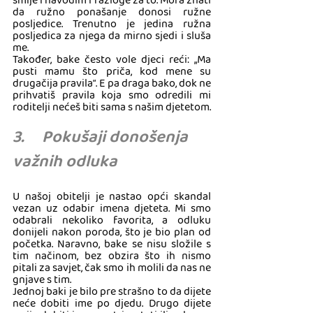
smije i navodim i razloge za to. Mora znati 
da ružno ponašanje donosi ružne 
posljedice. Trenutno je jedina ružna 
posljedica za njega da mirno sjedi i sluša 
me. 
Također, bake često vole djeci reći: „Ma 
pusti mamu što priča, kod mene su 
drugačija pravila“. E pa draga bako, dok ne 
prihvatiš pravila koja smo odredili mi 
roditelji nećeš biti sama s našim djetetom.
3.     Pokušaji donošenja 
važnih odluka
U našoj obitelji je nastao opći skandal 
vezan uz odabir imena djeteta. Mi smo 
odabrali nekoliko favorita, a odluku 
donijeli nakon poroda, što je bio plan od 
početka. Naravno, bake se nisu složile s 
tim načinom, bez obzira što ih nismo 
pitali za savjet, čak smo ih molili da nas ne 
gnjave s tim. 
Jednoj baki je bilo pre strašno to da dijete 
neće dobiti ime po djedu. Drugo dijete 