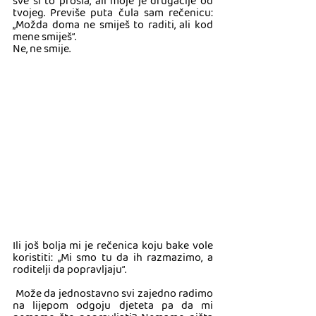
sve si to prošla, ali moje je drugačije od 
tvojeg. Previše puta čula sam rečenicu: 
„Možda doma ne smiješ to raditi, ali kod 
mene smiješ“. 
Ne, ne smije. 
Ili još bolja mi je rečenica koju bake vole 
koristiti: „Mi smo tu da ih razmazimo, a 
roditelji da popravljaju“.
 Može da jednostavno svi zajedno radimo 
na lijepom odgoju djeteta pa da mi 