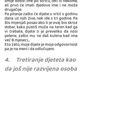
smije dobiti ime po stricu, teti ili nekome, 
ali prvo će imati djedovo ime i ne može 
drugačije. 
Pa pitanje zašto će dijete u vrtić s godinu 
dana uz njih žive, nek ide s tri godine. Pa 
što mijenjaš posao ako ti je ovaj bio skroz 
dobar, kako pustiš muža na teren kad ga 
vi trebate, dijete ti je preveliko da nosi 
pelene, zašto mu ne daš kulena kad ima 
već 8 mjeseci… 
Eto zato, moje dijete je moja odgovornost 
pa je na meni i da odlučujem.
4.     Tretiranje djeteta kao 
da još nije razvijena osoba